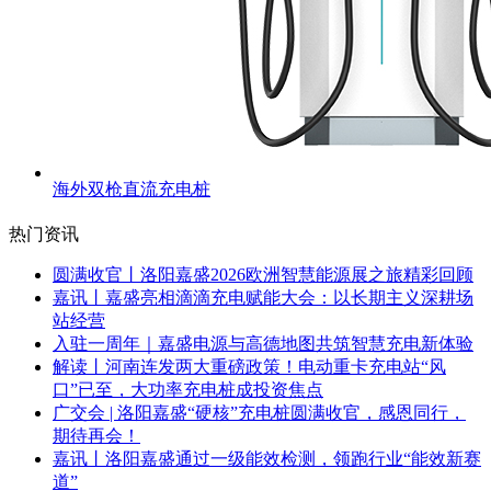
海外双枪直流充电桩
热门资讯
圆满收官丨洛阳嘉盛2026欧洲智慧能源展之旅精彩回顾
嘉讯丨嘉盛亮相滴滴充电赋能大会：以长期主义深耕场
站经营
入驻一周年｜嘉盛电源与高德地图共筑智慧充电新体验
解读丨河南连发两大重磅政策！电动重卡充电站“风
口”已至，大功率充电桩成投资焦点
广交会 | 洛阳嘉盛“硬核”充电桩圆满收官，感恩同行，
期待再会！
嘉讯丨洛阳嘉盛通过一级能效检测，领跑行业“能效新赛
道”