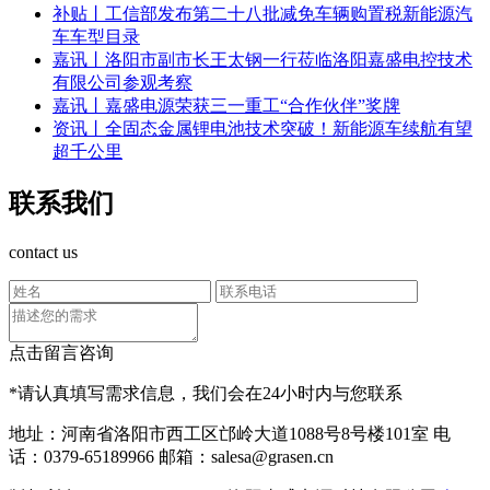
补贴丨工信部发布第二十八批减免车辆购置税新能源汽
车车型目录
嘉讯丨洛阳市副市长王太钢一行莅临洛阳嘉盛电控技术
有限公司参观考察
嘉讯丨嘉盛电源荣获三一重工“合作伙伴”奖牌
资讯丨全固态金属锂电池技术突破！新能源车续航有望
超千公里
联系我们
contact us
点击留言咨询
*请认真填写需求信息，我们会在24小时内与您联系
地址：河南省洛阳市西工区邙岭大道1088号8号楼101室
电
话：0379-65189966
邮箱：salesa@grasen.cn