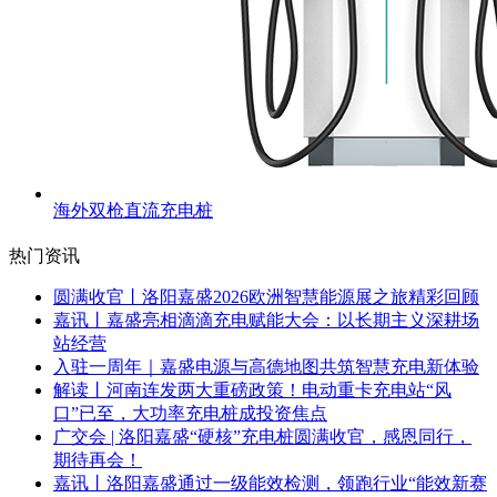
海外双枪直流充电桩
热门资讯
圆满收官丨洛阳嘉盛2026欧洲智慧能源展之旅精彩回顾
嘉讯丨嘉盛亮相滴滴充电赋能大会：以长期主义深耕场
站经营
入驻一周年｜嘉盛电源与高德地图共筑智慧充电新体验
解读丨河南连发两大重磅政策！电动重卡充电站“风
口”已至，大功率充电桩成投资焦点
广交会 | 洛阳嘉盛“硬核”充电桩圆满收官，感恩同行，
期待再会！
嘉讯丨洛阳嘉盛通过一级能效检测，领跑行业“能效新赛