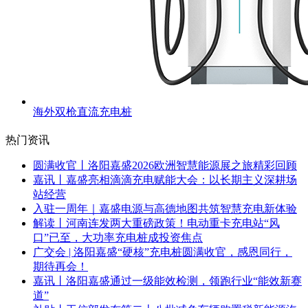
海外双枪直流充电桩
热门资讯
圆满收官丨洛阳嘉盛2026欧洲智慧能源展之旅精彩回顾
嘉讯丨嘉盛亮相滴滴充电赋能大会：以长期主义深耕场
站经营
入驻一周年｜嘉盛电源与高德地图共筑智慧充电新体验
解读丨河南连发两大重磅政策！电动重卡充电站“风
口”已至，大功率充电桩成投资焦点
广交会 | 洛阳嘉盛“硬核”充电桩圆满收官，感恩同行，
期待再会！
嘉讯丨洛阳嘉盛通过一级能效检测，领跑行业“能效新赛
道”