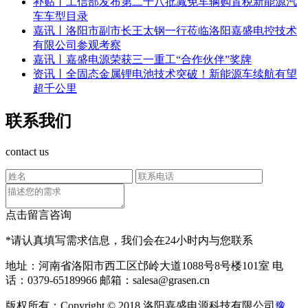
补贴丨工信部发布第二十八批减免车辆购置税新能源汽
车车型目录
嘉讯丨洛阳市副市长王太钢一行莅临洛阳嘉盛电控技术
有限公司参观考察
嘉讯丨嘉盛电源荣获三一重工“合作伙伴”奖牌
资讯丨全固态金属锂电池技术突破！新能源车续航有望
超千公里
联系我们
contact us
点击留言咨询
*请认真填写需求信息，我们会在24小时内与您联系
地址：河南省洛阳市西工区邙岭大道1088号8号楼101室
电
话：0379-65189966
邮箱：salesa@grasen.cn
版权所有：Copyright © 2018 洛阳嘉盛电源科技有限公司
豫