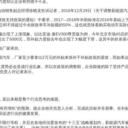
力度却让企业有些措手不及。
动销售副总经理徐晓龙告诉记者，2016年12月29日《关于调整新能
用财政支持政策的通知》中要求，2017—2018年补助标准在2016年基
补贴总和不得超过中央财政单车补贴额的50%，这也就意味着购买电动车实
出现了上涨现象。以比亚迪·秦EV300尊贵版为例，今年北京市场4S
贵出了5000元，而补贴力度较去年也出现了大幅度下滑，这其中的价差
由厂家承担。
汽车，厂家至少要拿出2万元的补贴来填补于补贴政策的退坡，而如果达
过度势必会造成行业乱象。所以在政策的调整期，企业能做的除了坚持产
关负责人对记者表示。
，直以来都是整个行业思考的难题。
上有所增长”的预测。据企业相关负责人分析，完成此目标并非易事。在补
面促进行业的健康发展。
限行等权，并且在各地经信委发布的“十三五”战略规划内，新能源汽车被
防治工作方案》，这份“加急”文件要求北京市今年9月底前出租车部更换