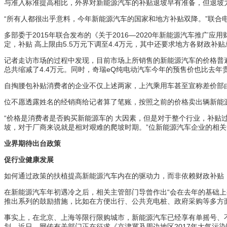
与准入标准提高相比，外界对新能源汽车的补贴退坡早有准备，但退坡
“所有人都很出乎意料，今年新能源汽车的国家和地方补贴双降。”联合电
多部委于2015年联合发布的《关于2016—2020年新能源汽车推广应
定，补贴 高上限由5.5万元下调至4.4万元，其中还要求地方各财政
记者走访市场的过程中发现，目前市场上所销售的新能源汽车的价格普遍
总共缩减了4.4万元。同时，奇瑞eQ纯电动汽车今年的预售价也比去年
自掏腰包补贴消费者的企业不仅上述两家，上汽乘用车甚至宣称差价部
位不愿透露姓名的经销商给记者算了笔账，按照之前的价格卖出辆新能源
“价格是消费者是否购买新能源车的 大因素，但是对于整个行业，补贴
坡，对于厂商来说就是相对艰难的爬坡时期。”位新能源汽车企业的相
业界期待出台政策
促行业健康发展
如何通过政策的扶植提高新能源汽车内在的驱动力，而非依赖财政补贴
在新能源汽车年初遇冷之后，相关主管部门导曾作出“会在去年的基础
推出系列的鼓励措施，比如在方便出行、公共充电桩、政府采购等多方
事实上，在北京、上海等限行限购城市，新能源汽车已经享有单摇号、不
划。近日，网传有关部门正在征求《京津冀及周边地区2017年大气污染