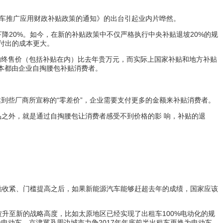
源汽车推广应用财政补贴政策的通知》的出台引起业内片哗然。
础上下降20%。如今，在新的补贴政策中不仅严格执行中央补贴退坡20%的规
际付出的成本更大。
店的终售价（包括补贴在内）比去年贵万元，而实际上国家补贴和地方补贴
基本都由企业自掏腰包补贴消费者。
到些厂商所宣称的“零差价”，企业需要支付更多的金额来补贴消费者。
品之外，就是通过自掏腰包让消费者感受不到价格的影 响，补贴的退
贴收紧、门槛提高之后，如果新能源汽车能够赶超去年的成绩，国家应该
升至新的战略高度，比如太原地区已经实现了出租车100%电动化的规
为电动车，京津冀及周边城市力争2017年年底前半出租车更换为电动车。