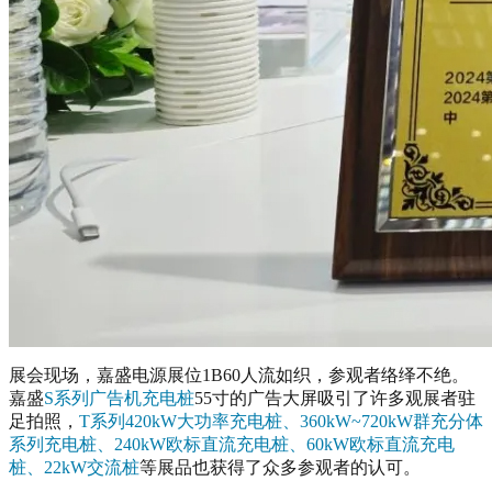
展会现场，嘉盛电源展位1B60
人流如织，参观者络绎不绝。
嘉盛
S系列广告机充电桩
55寸的广告大屏吸引了许多观展者驻
足拍照，
T系列420kW大功率充电桩、360kW~720kW群充分体
系列充电桩
、240kW欧标直流充电桩
、60kW欧标直流充电
桩
、22kW交流桩
等展品也获得了
众多
参观者的认可。