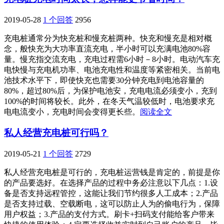
2019-05-28
1 个回答
2956
充电桩通常分为快充桩和慢充桩两种。快充和慢充是相对概
念，般快充为大功率直流充电，半小时可以充满电池80%容
量。慢充指交流充电，充电过程需6小时－8小时。电动汽车充
电快慢与充电机功率、电池充电性和温度等紧密相关。当前电
池技术水平下，即使快充也需要30分钟充电到电池容量的
80%，超过80%后，为保护电池安，充电电流必须变小，充到
100%的时间将较长。此外，在冬天气温较低时，电池要求充
电电流变小，充电时间会变得更长些。
阅读全文
私人经营充电桩可行吗？
2019-05-21
1 个回答
2729
私人经营充电桩是可行的，充电桩运营钱是肯定的，前提是你
的产品要选好。在选择产品的过程中务必注意以下几点：1.设
备是否支持远程管控，这能让我们节约很多人工成本；2.产品
是否支持过载、空载断电，这可以防止人为的偷电行为，保障
用户权益；3.产品的支付方式。刷卡+扫码支付能给客户带来