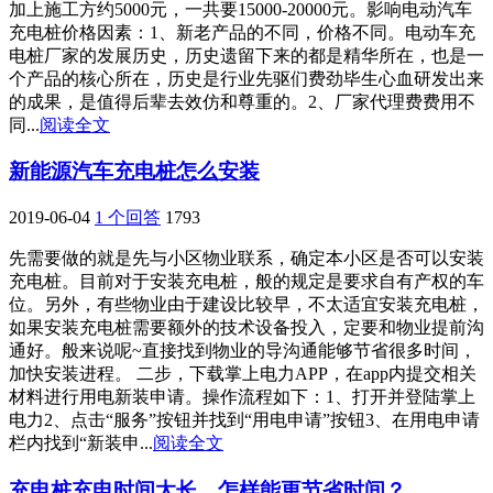
加上施工方约5000元，一共要15000-20000元。影响电动汽车
充电桩价格因素：1、新老产品的不同，价格不同。电动车充
电桩厂家的发展历史，历史遗留下来的都是精华所在，也是一
个产品的核心所在，历史是行业先驱们费劲毕生心血研发出来
的成果，是值得后辈去效仿和尊重的。2、厂家代理费费用不
同...
阅读全文
新能源汽车充电桩怎么安装
2019-06-04
1 个回答
1793
先需要做的就是先与小区物业联系，确定本小区是否可以安装
充电桩。目前对于安装充电桩，般的规定是要求自有产权的车
位。另外，有些物业由于建设比较早，不太适宜安装充电桩，
如果安装充电桩需要额外的技术设备投入，定要和物业提前沟
通好。般来说呢~直接找到物业的导沟通能够节省很多时间，
加快安装进程。 二步，下载掌上电力APP，在app内提交相关
材料进行用电新装申请。操作流程如下：1、打开并登陆掌上
电力2、点击“服务”按钮并找到“用电申请”按钮3、在用电申请
栏内找到“新装申...
阅读全文
充电桩充电时间太长，怎样能更节省时间？