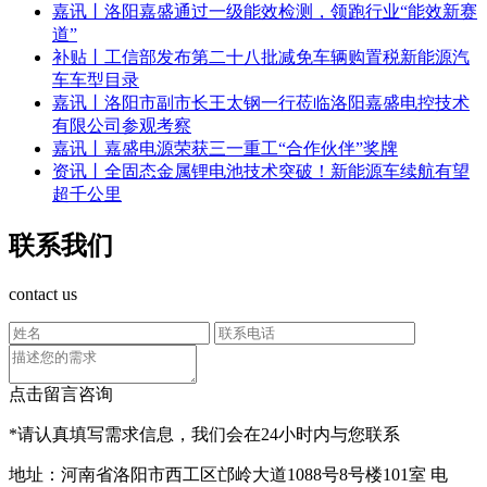
嘉讯丨洛阳嘉盛通过一级能效检测，领跑行业“能效新赛
道”
补贴丨工信部发布第二十八批减免车辆购置税新能源汽
车车型目录
嘉讯丨洛阳市副市长王太钢一行莅临洛阳嘉盛电控技术
有限公司参观考察
嘉讯丨嘉盛电源荣获三一重工“合作伙伴”奖牌
资讯丨全固态金属锂电池技术突破！新能源车续航有望
超千公里
联系我们
contact us
点击留言咨询
*请认真填写需求信息，我们会在24小时内与您联系
地址：河南省洛阳市西工区邙岭大道1088号8号楼101室
电