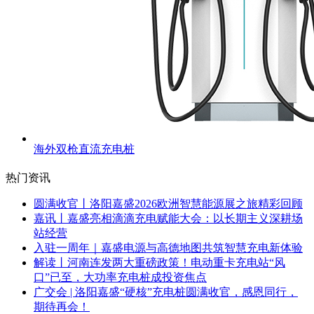
海外双枪直流充电桩
热门资讯
圆满收官丨洛阳嘉盛2026欧洲智慧能源展之旅精彩回顾
嘉讯丨嘉盛亮相滴滴充电赋能大会：以长期主义深耕场
站经营
入驻一周年｜嘉盛电源与高德地图共筑智慧充电新体验
解读丨河南连发两大重磅政策！电动重卡充电站“风
口”已至，大功率充电桩成投资焦点
广交会 | 洛阳嘉盛“硬核”充电桩圆满收官，感恩同行，
期待再会！