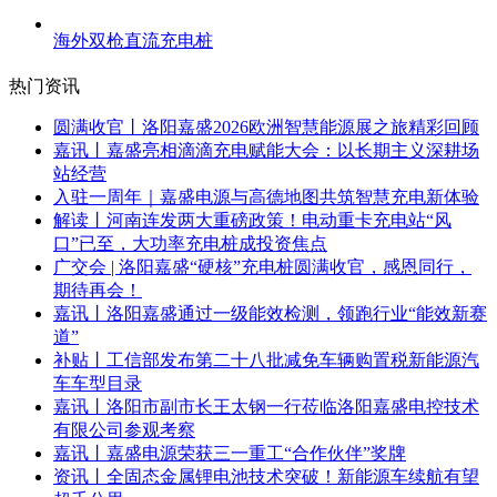
海外双枪直流充电桩
热门资讯
圆满收官丨洛阳嘉盛2026欧洲智慧能源展之旅精彩回顾
嘉讯丨嘉盛亮相滴滴充电赋能大会：以长期主义深耕场
站经营
入驻一周年｜嘉盛电源与高德地图共筑智慧充电新体验
解读丨河南连发两大重磅政策！电动重卡充电站“风
口”已至，大功率充电桩成投资焦点
广交会 | 洛阳嘉盛“硬核”充电桩圆满收官，感恩同行，
期待再会！
嘉讯丨洛阳嘉盛通过一级能效检测，领跑行业“能效新赛
道”
补贴丨工信部发布第二十八批减免车辆购置税新能源汽
车车型目录
嘉讯丨洛阳市副市长王太钢一行莅临洛阳嘉盛电控技术
有限公司参观考察
嘉讯丨嘉盛电源荣获三一重工“合作伙伴”奖牌
资讯丨全固态金属锂电池技术突破！新能源车续航有望